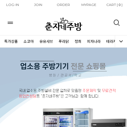
LOG-IN
JOIN
ORDER
MYPAGE
CART [
]
0
특가상품
소코아
유유샤브
푸라닭
정희
피자나라
테라커피