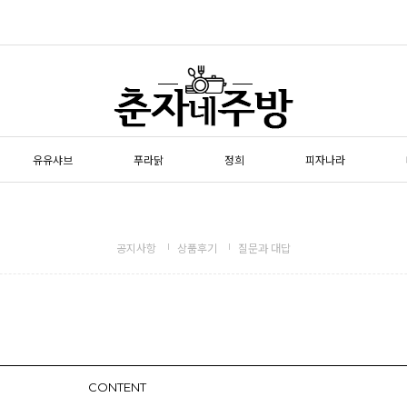
유유샤브
푸라닭
정희
피자나라
공지사항
상품후기
질문과 대답
CONTENT