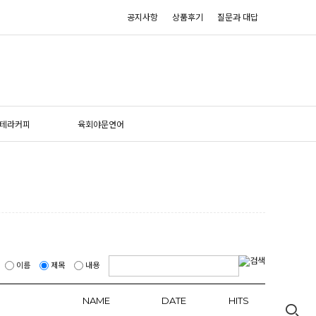
공지사항
상품후기
질문과 대답
테라커피
육회야문연어
이름
제목
내용
NAME
DATE
HITS