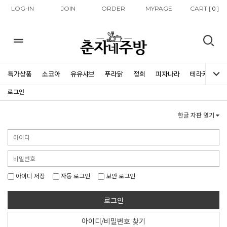
LOG-IN
JOIN
ORDER
MYPAGE
CART [
]
0
특가상품
소코아
유유샤브
푸라닭
정희
피자나라
테라커피
로그인
한글 자판 열기
아이디 저장
자동 로그인
보안 로그인
로그인
아이디/비밀번호 찾기